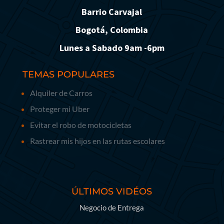
Barrio Carvajal
Bogotá, Colombia
Lunes a Sabado 9am -6pm
TEMAS POPULARES
Alquiler de Carros
Proteger mi Uber
Evitar el robo de motocicletas
Rastrear mis hijos en las rutas escolares
ÚLTIMOS VIDÉOS
Negocio de Entrega