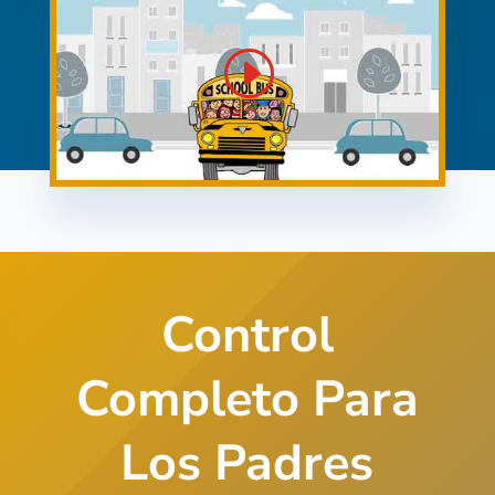
Control
Completo Para
Los Padres